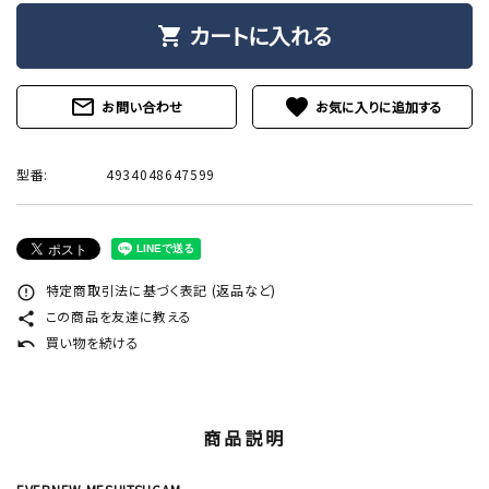
カートに入れる
shopping_cart
mail_outline
favorite
お問い合わせ
型番:
4934048647599
特定商取引法に基づく表記 (返品など)
error_outline
この商品を友達に教える
share
買い物を続ける
undo
商品説明