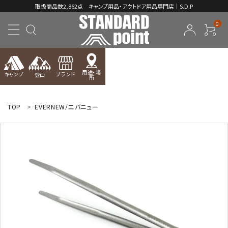
取扱商品数2,862点 キャンプ用品・アウトドア用品専門店｜S.D.P
0
用途・場
キャンプ
ブランド
登山
所
ACCOUNT MENU
ようこそ ゲスト 様
TOP
EVERNEW/エバニュー
meeting_room
person
ログイン
新規会員登録
コンテンツ
INFORMATION