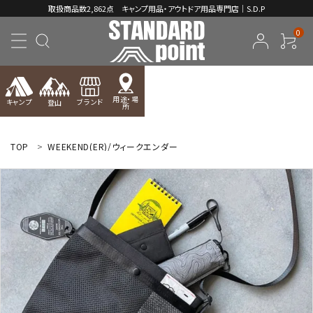
取扱商品数2,862点 キャンプ用品・アウトドア用品専門店｜S.D.P
0
用途・場
キャンプ
ブランド
登山
所
ACCOUNT MENU
ようこそ ゲスト 様
TOP
WEEKEND(ER)/ウィークエンダー
meeting_room
person
ログイン
新規会員登録
コンテンツ
INFORMATION