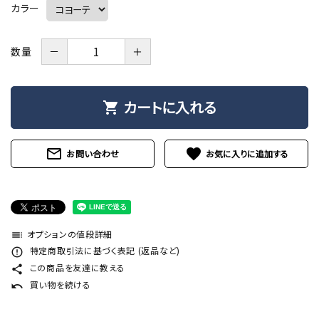
カラー
－
＋
数量
カートに入れる
shopping_cart
mail_outline
favorite
お問い合わせ
オプションの値段詳細
toc
特定商取引法に基づく表記 (返品など)
error_outline
この商品を友達に教える
share
買い物を続ける
undo