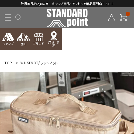
取扱商品数2,862点 キャンプ用品・アウトドア用品専門店｜S.D.P
0
用途・場
キャンプ
ブランド
登山
所
ACCOUNT MENU
ようこそ ゲスト 様
TOP
WHATNOT/ワットノット
meeting_room
person
ログイン
新規会員登録
コンテンツ
INFORMATION