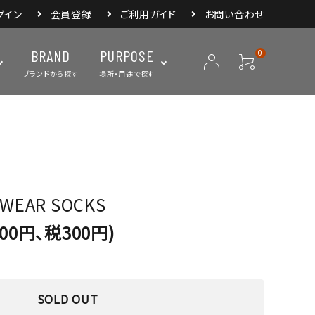
グイン
会員登録
ご利用ガイド
お問い合わせ
BRAND
PURPOSE
0
ブランドから探す
場所・用途で探す
ープ
ランタン・ライト
バックパック
焚き火・グリル
スリーピングアイ
リー
クーラーボックス・
クックウェア
食器・カトラリー・
フィールドギア
ジャグ・ボトル
調理器具
WEAR SOCKS
000円、税300円)
SOLD OUT