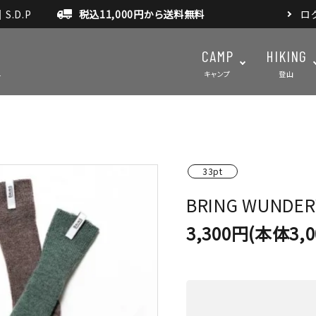
.D.P
税込11,000円から送料無料
ロ
CAMP
HIKING
キャンプ
登山
テント・タープ
テント・タ
33pt
マット・グランドシート
アクセサ
BRING WUNDER
アウトドアスパイス
3,300円(本体3,