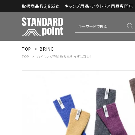
取扱商品数2,862点 キャンプ用品・アウトドア用品専門店｜S
TOP
BRING
ACCOUNT MENU
TOP
ハイキングを始めるならまずはコレ！
ようこそ ゲスト 様
meeting_room
person
ログイン
新規会員登録
コンテンツ
INFORMATION