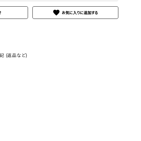
favorite
せ
 (返品など)