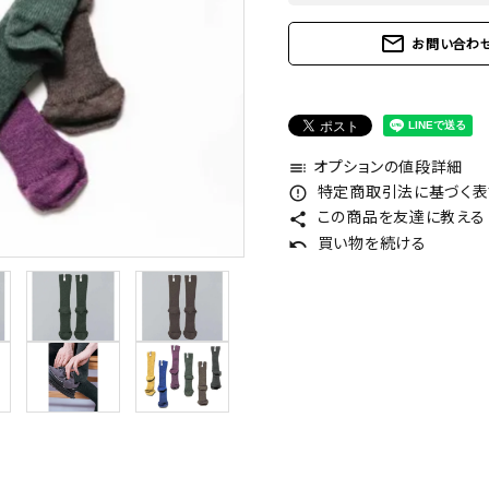
mail_outline
お問い合わ
オプションの値段詳細
toc
特定商取引法に基づく表記
error_outline
この商品を友達に教える
share
買い物を続ける
undo