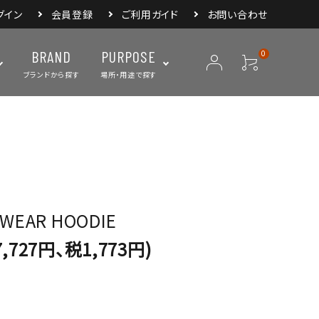
グイン
会員登録
ご利用ガイド
お問い合わせ
BRAND
PURPOSE
0
ブランドから探す
場所・用途で探す
ープ
ランタン・ライト
バックパック
焚き火・グリル
スリーピングアイ
リー
クーラーボックス・
クックウェア
食器・カトラリー・
フィールドギア
ジャグ・ボトル
調理器具
WEAR HOODIE
,727円、税1,773円)