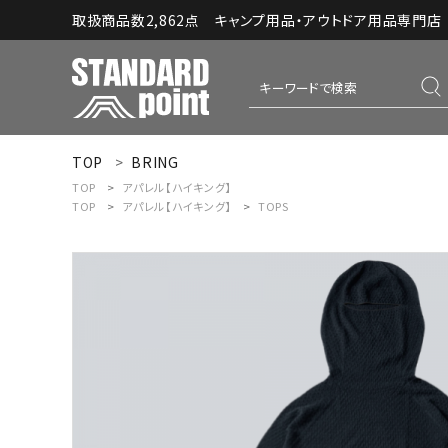
取扱商品数2,862点 キャンプ用品・アウトドア用品専門店｜S
TOP
BRING
ACCOUNT MENU
TOP
アパレル【ハイキング】
ようこそ ゲスト 様
TOP
アパレル【ハイキング】
TOPS
meeting_room
person
ログイン
新規会員登録
コンテンツ
INFORMATION