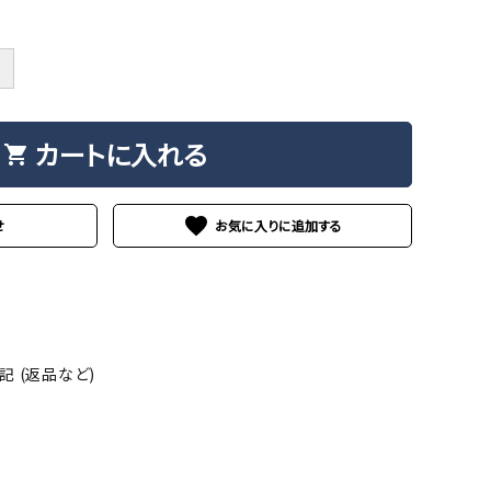
＋
カートに入れる
shopping_cart
favorite
せ
 (返品など)