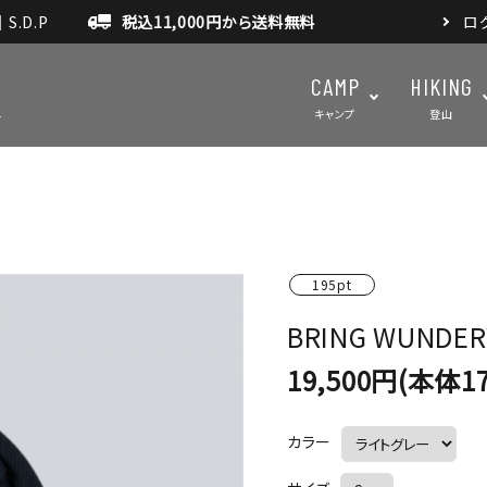
.D.P
税込11,000円から送料無料
ロ
CAMP
HIKING
キャンプ
登山
テント・タープ
テント・タ
マット・グランドシート
アクセサ
195pt
BRING WUNDER
アウトドアスパイス
19,500円(本体17
カラー