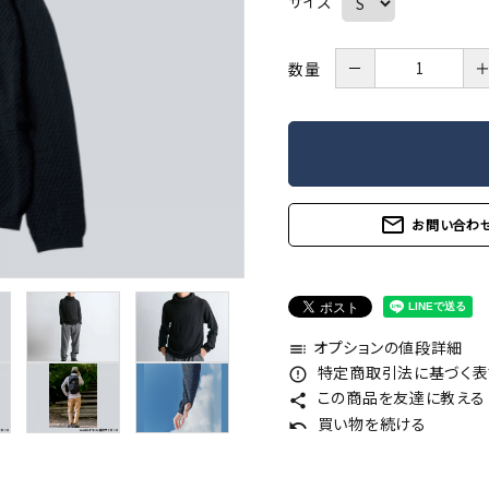
サイズ
－
数量
mail_outline
お問い合わ
オプションの値段詳細
toc
特定商取引法に基づく表記
error_outline
この商品を友達に教える
share
買い物を続ける
undo