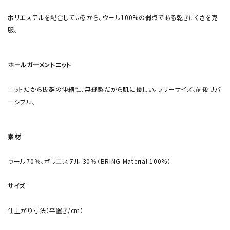
ポリエステルを配合しているから、ウール100%の弱点である乾きにくさを克
服。
ホールガーメントニット
ニットだから抜群の伸縮性、無縫製だから肌に優しい。フリーサイズ、前後リバ
ーシブル。
素材
ウール70％、ポリエステル 30％（BRING Material 100%）
サイズ
仕上がり寸法（平置き/cm）