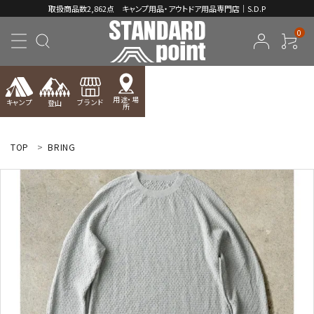
取扱商品数2,862点 キャンプ用品・アウトドア用品専門店｜S.D.P
0
用途・場
キャンプ
ブランド
登山
所
ACCOUNT MENU
ようこそ ゲスト 様
TOP
BRING
meeting_room
person
ログイン
新規会員登録
コンテンツ
INFORMATION