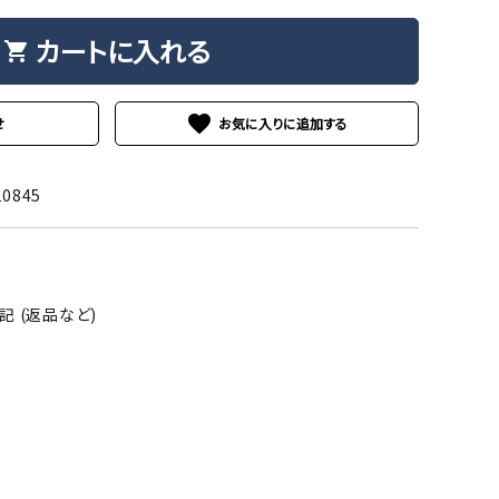
カートに入れる
shopping_cart
favorite
せ
10845
 (返品など)