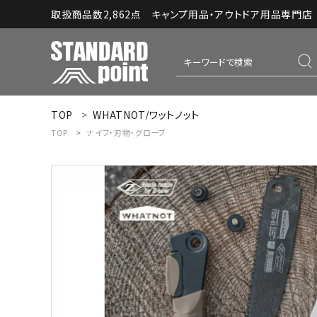
取扱商品数2,862点 キャンプ用品・アウトドア用品専門店｜S
TOP
WHATNOT/ワットノット
ACCOUNT MENU
TOP
ナイフ・刃物・グローブ
ようこそ ゲスト 様
meeting_room
person
ログイン
新規会員登録
コンテンツ
INFORMATION