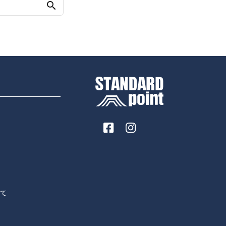
search
いて