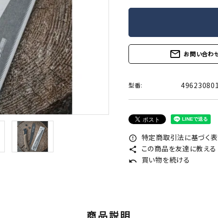
mail_outline
お問い合わ
49623080
型番:
特定商取引法に基づく表記
error_outline
この商品を友達に教える
share
買い物を続ける
undo
商品説明