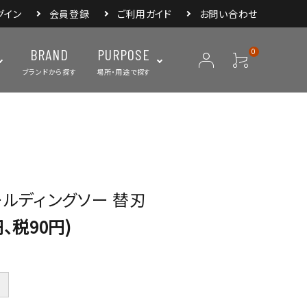
グイン
会員登録
ご利用ガイド
お問い合わせ
BRAND
PURPOSE
0
ブランドから探す
場所・用途で探す
ープ
ランタン・ライト
バックパック
焚き火・グリル
スリーピングアイ
リー
クーラーボックス・
クックウェア
食器・カトラリー・
フィールドギア
ジャグ・ボトル
調理器具
ォールディングソー 替刃
円、税90円)
＋