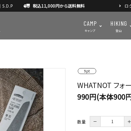
.D.P
税込11,000円から送料無料
ロ
CAMP
HIKING
キャンプ
登山
テント・タープ
テント・タ
9pt
マット・グランドシート
アクセサ
WHATNOT フ
アウトドアスパイス
990円(本体900
－
数量