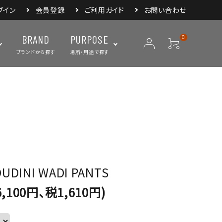
グイン
会員登録
ご利用ガイド
お問い合わせ
BRAND
PURPOSE
0
ブランドから探す
場所・用途で探す
ープ
ランタン・ライト
バックパック
焚き火・グリル
スリーピングアイ
リー
クーラーボックス・
クックウェア
食器・カトラリー・
フィールドギア
ジャグ・ボトル
調理器具
UDINI WADI PANTS
,100円、税1,610円)