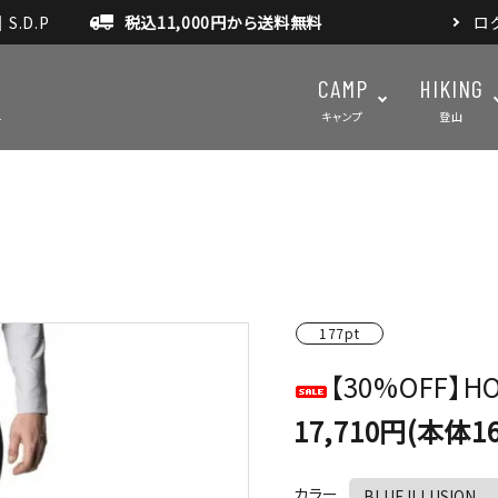
.D.P
税込11,000円から送料無料
ロ
CAMP
HIKING
キャンプ
登山
テント・タープ
テント・タ
マット・グランドシート
アクセサ
177pt
アウトドアスパイス
【30%OFF】HO
17,710円(本体16
カラー