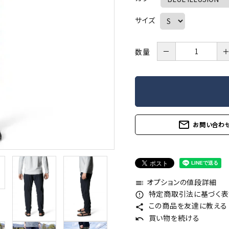
サイズ
－
数量
mail_outline
お問い合わ
オプションの値段詳細
toc
特定商取引法に基づく表記
error_outline
この商品を友達に教える
share
買い物を続ける
undo