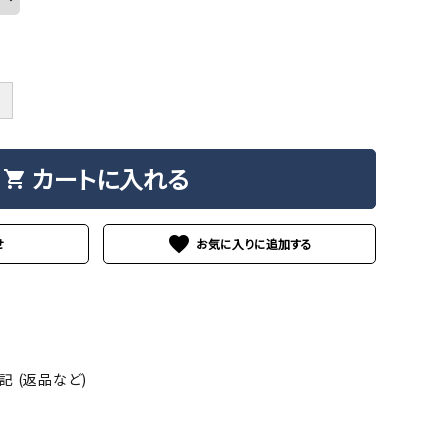
＋
カートに入れる
shopping_cart
favorite
せ
 (返品など)