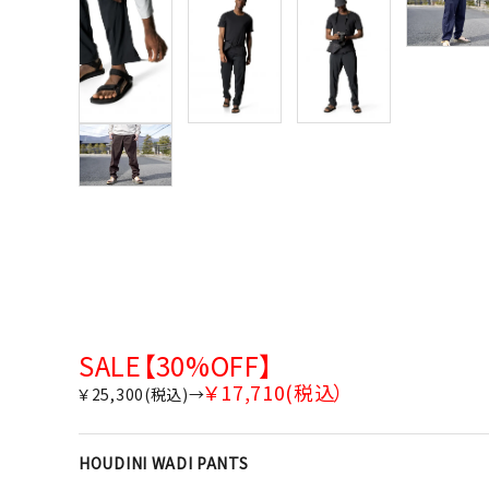
SALE【30%OFF】
￥17,710(税込）
￥25,300(税込)→
HOUDINI WADI PANTS