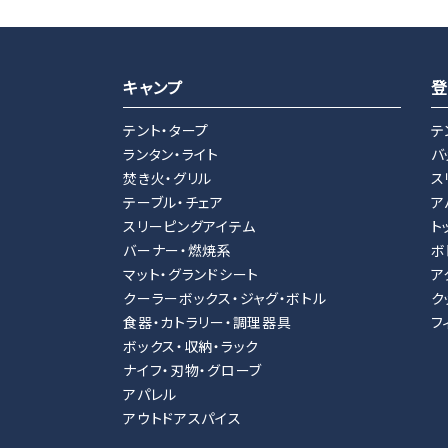
キャンプ
登
テント・タープ
テ
ランタン・ライト
バ
焚き火・グリル
ス
テーブル・チェア
ア
スリーピングアイテム
ト
バーナー・燃焼系
ボ
マット・グランドシート
ア
クーラーボックス・ジャグ・ボトル
ク
食器・カトラリー・調理器具
フ
ボックス・収納・ラック
ナイフ・刃物・グローブ
アパレル
アウトドアスパイス