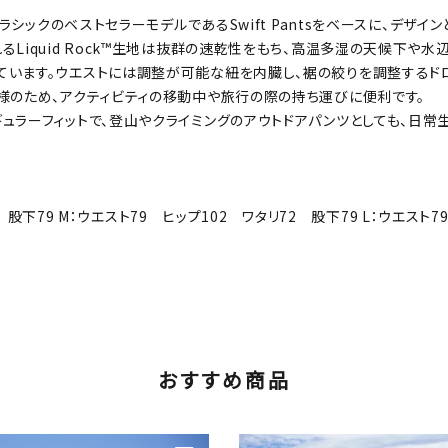
クラシックのベストセラーモデルであるSwift Pantsをベースに、デザ
Liquid Rock™生地は抜群の速乾性をもち、高温多湿の天候下や水
ています。ウエストには調整が可能な紐を内臓し、裾の絞りを調整するドロ
様のため、アクティビティの移動中や旅行の際の持ち運びに便利です。
ュラーフィットで、登山やクライミングのアウトドアパンツとしても、日常
2 股下79 M：ウエスト79 ヒップ102 ワタリ72 股下79 L：ウエスト7
おすすめ商品