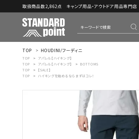
取扱商品数2,862点 キャンプ用品・アウトドア用品専門店｜S
TOP
HOUDINI/フーディニ
ACCOUNT MENU
TOP
アパレル【ハイキング】
ようこそ ゲスト 様
TOP
アパレル【ハイキング】
BOTTOMS
TOP
【SALE】
TOP
ハイキングを始めるならまずはコレ！
meeting_room
person
ログイン
新規会員登録
コンテンツ
INFORMATION