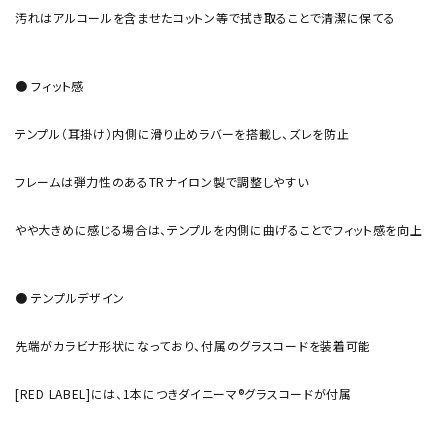
汚れはアルコールを含ませたコットン等で拭き取ることで清潔に保てる
● フィット感
テンプル（耳掛け）内側に滑り止めラバーを搭載し、ズレを防止
フレームは弾力性のあるTRナイロン製で調整しやすい
やや大きめに感じる場合は、テンプルを内側に曲げることでフィット感を向上
● テンプルデザイン
先端がカラビナ形状になっており、付属のグラスコードを装着可能
[RED LABEL]には、1本につきダイニーマ®グラスコードが付属