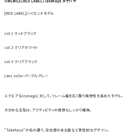
OWLMILS［RED LABEL］Takehaya タケハヤ
[RED LABEL]ハイエンドモデル
col.1 マットブラック
col.2 クリアホワイト
col.3 クリアブラック
Lens color:パープルグレー
スクエアなIzanagiに対して、フレーム幅を広く取り視野性を高めたモデル。
大きめな玉型は、アクティビティの視野もしっかり確保。
"Takehaya"の名の通り、存在感のある鎧など男性的なデザイン。