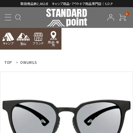
取扱商品数2,862点 キャンプ用品・アウトドア用品専門店｜S.D.P
0
用途・場
キャンプ
ブランド
登山
所
ACCOUNT MENU
ようこそ ゲスト 様
TOP
OWLMILS
meeting_room
person
ログイン
新規会員登録
コンテンツ
INFORMATION