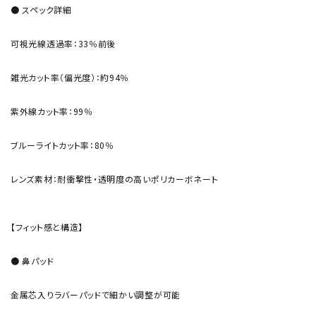
● スペック詳細
可視光線透過率：33％前後
雑光カット率（偏光度）：約94％
紫外線カット率：99％
ブルーライトカット率：80％
レンズ素材：耐衝撃性・透明度の高いポリカーボネート
【フィット感と構造】
● 鼻パッド
金属芯入りラバーパッドで細かい調整が可能