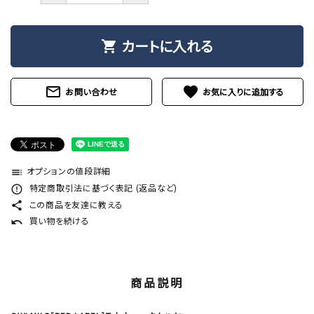
カートに入れる
shopping_cart
mail_outline
favorite
お問い合わせ
オプションの値段詳細
toc
特定商取引法に基づく表記 (返品など)
error_outline
この商品を友達に教える
share
買い物を続ける
undo
商品説明