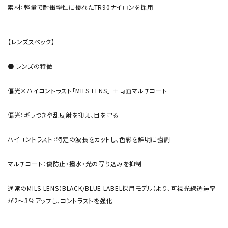
素材：軽量で耐衝撃性に優れたTR90ナイロンを採用
【レンズスペック】
● レンズの特徴
偏光×ハイコントラスト「MILS LENS」 ＋両面マルチコート
偏光：ギラつきや乱反射を抑え、目を守る
ハイコントラスト：特定の波長をカットし、色彩を鮮明に強調
マルチコート：傷防止・撥水・光の写り込みを抑制
通常のMILS LENS（BLACK/BLUE LABEL採用モデル）より、可視光線透過率
が2～3％アップし、コントラストを強化