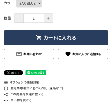
カラー
－
＋
数量
カートに入れる
shopping_cart
mail_outline
favorite
お問い合わせ
オプションの値段詳細
toc
特定商取引法に基づく表記 (返品など)
error_outline
この商品を友達に教える
share
買い物を続ける
undo