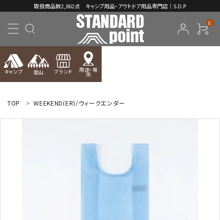
取扱商品数2,862点 キャンプ用品・アウトドア用品専門店｜S.D.P
0
用途・場
キャンプ
ブランド
登山
所
ACCOUNT MENU
ようこそ ゲスト 様
TOP
WEEKEND(ER)/ウィークエンダー
meeting_room
person
ログイン
新規会員登録
コンテンツ
INFORMATION