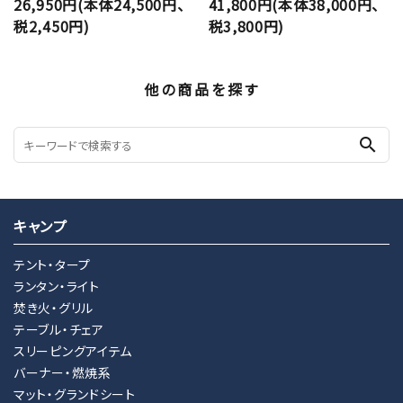
26,950円(本体24,500円、
41,800円(本体38,000円、
税2,450円)
税3,800円)
他の商品を探す
search
キャンプ
テント・タープ
ランタン・ライト
焚き火・グリル
テーブル・チェア
スリーピングアイテム
バーナー・燃焼系
マット・グランドシート