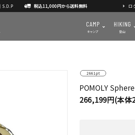
.D.P
税込11,000円から送料無料
ロ
CAMP
HIKING
キャンプ
登山
テント・タープ
テント・タ
2661pt
マット・グランドシート
アクセサ
POMOLY Sphere
アウトドアスパイス
266,199円(本体2