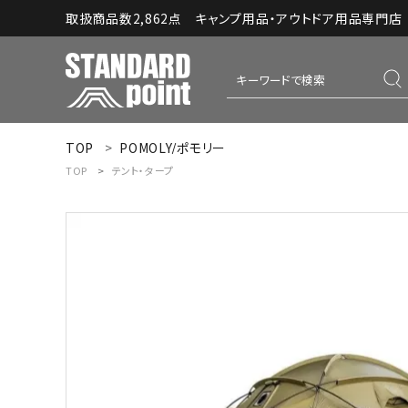
取扱商品数2,862点 キャンプ用品・アウトドア用品専門店｜S
TOP
POMOLY/ポモリー
ACCOUNT MENU
TOP
テント・タープ
ようこそ ゲスト 様
meeting_room
person
ログイン
新規会員登録
コンテンツ
INFORMATION