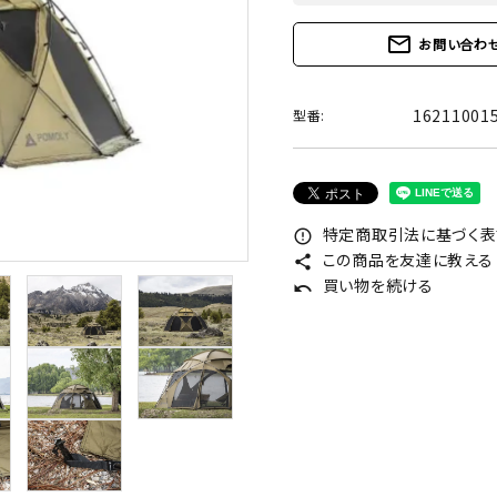
mail_outline
お問い合わ
16211001
型番:
特定商取引法に基づく表記
error_outline
この商品を友達に教える
share
買い物を続ける
undo