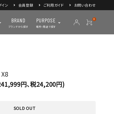
グイン
会員登録
ご利用ガイド
お問い合わせ
BRAND
PURPOSE
0
ブランドから探す
場所・用途で探す
ープ
ランタン・ライト
バックパック
焚き火・グリル
スリーピングアイ
リー
クーラーボックス・
クックウェア
食器・カトラリー・
フィールドギア
ジャグ・ボトル
調理器具
 X8
41,999円、税24,200円)
SOLD OUT