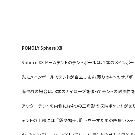
POMOLY Sphere X8
Sphere X8 ドームテントのテントポールは、2本のメイン
先にメインポールでテントが自立します。残りの4本のサブ
雨や風の場合は、8本のガイロープを張ってテントの耐風性を
アウターテントの内側には4つの三角形の収納ポケットがあり
テントの上部には手袋や帽子、靴下を干すための四角いメッシ
4つのベンチレーターが付いています。テントの出入り口と換