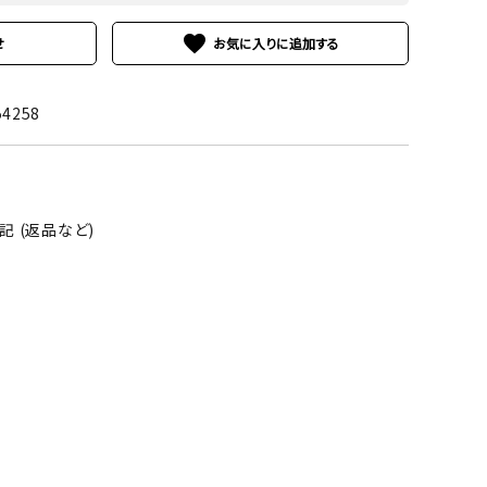
favorite
せ
54258
 (返品など)