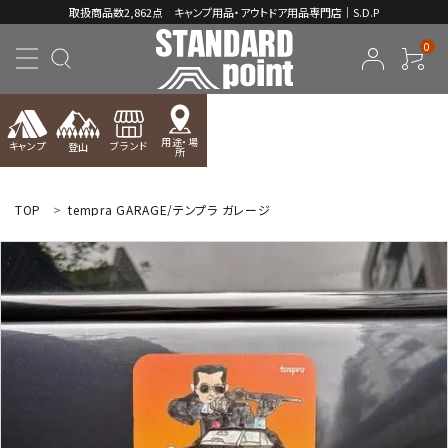
取扱商品数2,862点 キャンプ用品・アウトドア用品専門店｜S.D.P
0
用途・場
キャンプ
ブランド
登山
所
ACCOUNT MENU
ようこそ ゲスト 様
TOP
tempra GARAGE/テンプラ ガレージ
meeting_room
person
ログイン
新規会員登録
コンテンツ
INFORMATION