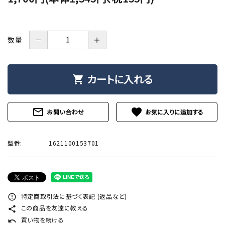
－
＋
数量
カートに入れる
shopping_cart
mail_outline
favorite
お問い合わせ
型番:
1621100153701
特定商取引法に基づく表記 (返品など)
error_outline
この商品を友達に教える
share
買い物を続ける
undo