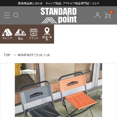
取扱商品数2,862点 キャンプ用品・アウトドア用品専門店｜S.D.P
0
用途・場
キャンプ
ブランド
登山
所
ACCOUNT MENU
ようこそ ゲスト 様
TOP
WHATNOT/ワットノット
meeting_room
person
ログイン
新規会員登録
コンテンツ
INFORMATION