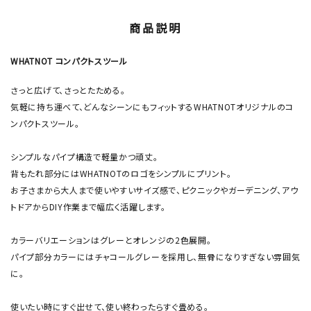
商品説明
WHATNOT コンパクトスツール
さっと広げて、さっとたためる。
気軽に持ち運べて、どんなシーンにもフィットするWHATNOTオリジナルのコ
ンパクトスツール。
シンプルなパイプ構造で軽量かつ頑丈。
背もたれ部分にはWHATNOTのロゴをシンプルにプリント。
お子さまから大人まで使いやすいサイズ感で、ピクニックやガーデニング、アウ
トドアからDIY作業まで幅広く活躍します。
カラーバリエーションはグレーとオレンジの2色展開。
パイプ部分カラーにはチャコールグレーを採用し、無骨になりすぎない雰囲気
に。
使いたい時にすぐ出せて、使い終わったらすぐ畳める。