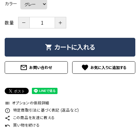
カラー
－
＋
数量
カートに入れる
shopping_cart
mail_outline
favorite
お問い合わせ
オプションの値段詳細
toc
特定商取引法に基づく表記 (返品など)
error_outline
この商品を友達に教える
share
買い物を続ける
undo