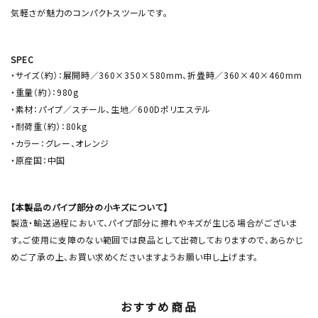
気軽さが魅力のコンパクトスツールです。
SPEC
・サイズ（約）：展開時／360×350×580mm、折畳時／360×40×460mm
・重量（約）：980g
・素材：パイプ／スチール、生地／600Dポリエステル
・耐荷重（約）：80kg
・カラー：グレー、オレンジ
・原産国：中国
【本製品のパイプ部分の小キズについて】
製造・輸送過程において、パイプ部分に擦れやキズが生じる場合がございま
す。ご使用に支障のない範囲では良品として出荷しておりますので、あらかじ
めご了承の上、お買い求めくださいますようお願い申し上げます。
おすすめ商品