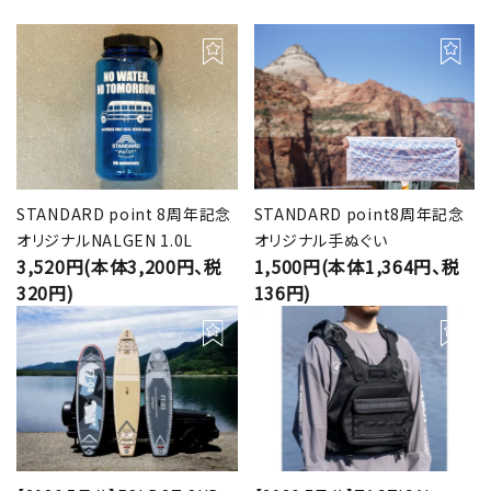
STANDARD point 8周年記念
STANDARD point8周年記念
オリジナルNALGEN 1.0L
オリジナル手ぬぐい
3,520円(本体3,200円、税
1,500円(本体1,364円、税
320円)
136円)