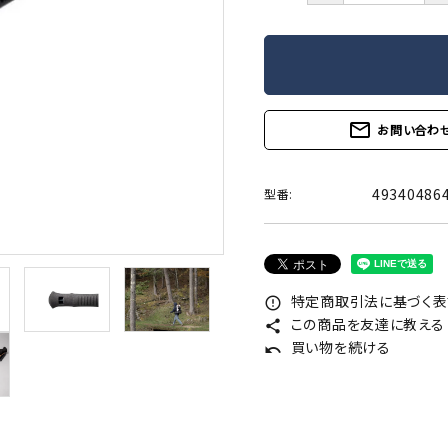
mail_outline
お問い合わ
49340486
型番:
特定商取引法に基づく表記
error_outline
この商品を友達に教える
share
買い物を続ける
undo