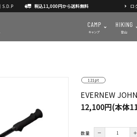
.D.P
税込11,000円から送料無料
ロ
CAMP
HIKING
キャンプ
登山
テント・タープ
テント・タ
マット・グランドシート
アクセサ
121pt
EVERNEW JOHNN
アウトドアスパイス
12,100円(本体11
－
数量