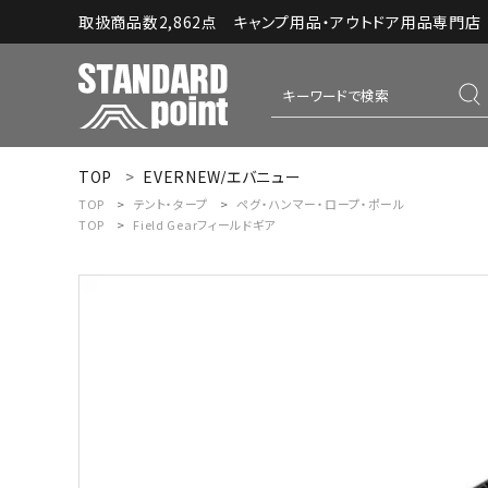
取扱商品数2,862点 キャンプ用品・アウトドア用品専門店｜S
TOP
EVERNEW/エバニュー
ACCOUNT MENU
TOP
テント・タープ
ペグ・ハンマー・ロープ・ポール
ようこそ ゲスト 様
TOP
Field Gear
フィールドギア
meeting_room
person
ログイン
新規会員登録
コンテンツ
INFORMATION