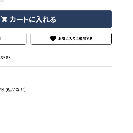
カートに入れる
shopping_cart
favorite
せ
46585
 (返品など)