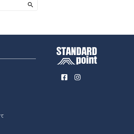
search
いて