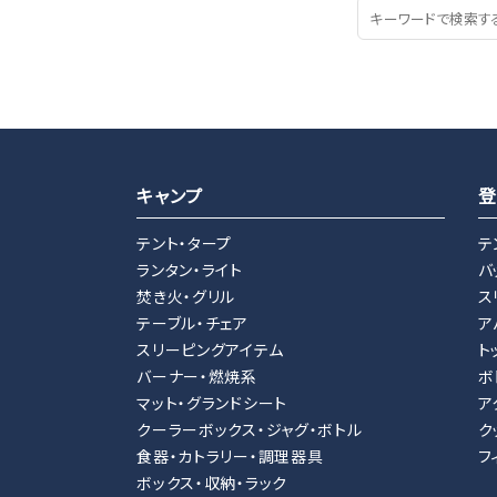
キャンプ
登
テント・タープ
テ
ランタン・ライト
バ
焚き火・グリル
ス
テーブル・チェア
ア
スリーピングアイテム
ト
バーナー・燃焼系
ボ
マット・グランドシート
ア
クーラーボックス・ジャグ・ボトル
ク
食器・カトラリー・調理器具
フ
ボックス・収納・ラック