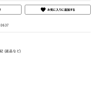
favorite
せ
03637
 (返品など)