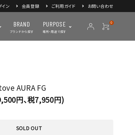
グイン
会員登録
ご利用ガイド
お問い合わせ
BRAND
PURPOSE
0
ブランドから探す
場所・用途で探す
ープ
ランタン・ライト
バックパック
焚き火・グリル
スリーピングアイ
リー
クーラーボックス・
クックウェア
食器・カトラリー・
フィールドギア
ジャグ・ボトル
調理器具
tove AURA FG
,500円、税7,950円)
SOLD OUT