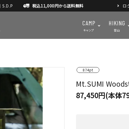
.D.P
税込11,000円から送料無料
ロ
CAMP
HIKING
キャンプ
登山
テント・タープ
テント・タ
874pt
マット・グランドシート
アクセサ
Mt.SUMI Woods
アウトドアスパイス
87,450円(本体79