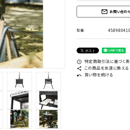
mail_outline
お問い合わ
45898041
型番:
特定商取引法に基づく表記
error_outline
この商品を友達に教える
share
買い物を続ける
undo