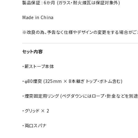
製品保証 : 6か月 (ガラス・耐火煉瓦は保証対象外)
Made in China
※改良の為、予告なく仕様やデザインの変更をする場合がござ
セット内容
・薪ストーブ本体
・φ80煙突 (325mm × 8本継ぎ トップ・ボトム含む)
・煙突固定用リング (ペグダウンにはロープ・針金などを別途
・グリッド × 2
・両口スパナ