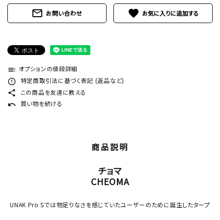
mail_outline
favorite
お問い合わせ
オプションの値段詳細
toc
特定商取引法に基づく表記 (返品など)
error_outline
この商品を友達に教える
share
買い物を続ける
undo
商品説明
チョマ
CHEOMA
UNAK Pro Sでは物足りなさを感じていたユーザーのために誕生したタープ