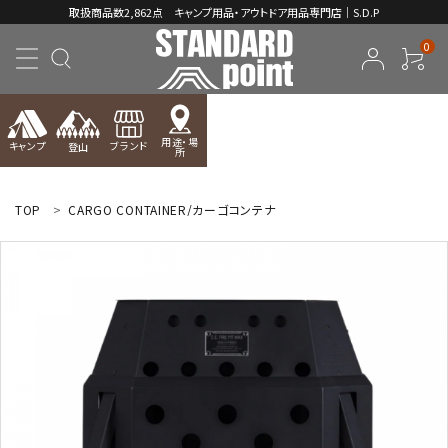
取扱商品数2,862点 キャンプ用品・アウトドア用品専門店｜S.D.P
0
用途・場
キャンプ
ブランド
登山
所
ACCOUNT MENU
ようこそ ゲスト 様
TOP
CARGO CONTAINER/カーゴコンテナ
meeting_room
person
ログイン
新規会員登録
コンテンツ
INFORMATION