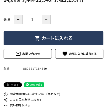
－
＋
数量
カートに入れる
shopping_cart
mail_outline
favorite
お問い合わせ
型番:
8809817184390
特定商取引法に基づく表記 (返品など)
error_outline
この商品を友達に教える
share
買い物を続ける
undo