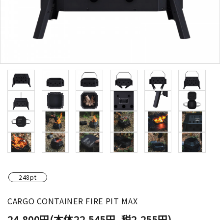
248pt
CARGO CONTAINER FIRE PIT MAX
24,800円(本体22,545円、税2,255円)