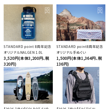
STANDARD point 8周年記念
STANDARD point8周年記念
オリジナルNALGEN 1.0L
オリジナル手ぬぐい
3,520円(本体3,200円、税
1,500円(本体1,364円、税
320円)
136円)