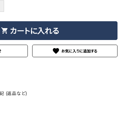
＋
カートに入れる
shopping_cart
favorite
せ
 (返品など)