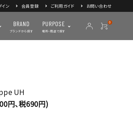
グイン
会員登録
ご利用ガイド
お問い合わせ
BRAND
PURPOSE
0
ブランドから探す
場所・用途で探す
ープ
ランタン・ライト
バックパック
焚き火・グリル
スリーピングアイ
リー
クーラーボックス・
クックウェア
食器・カトラリー・
フィールドギア
ジャグ・ボトル
調理器具
oppe UH
900円、税690円)