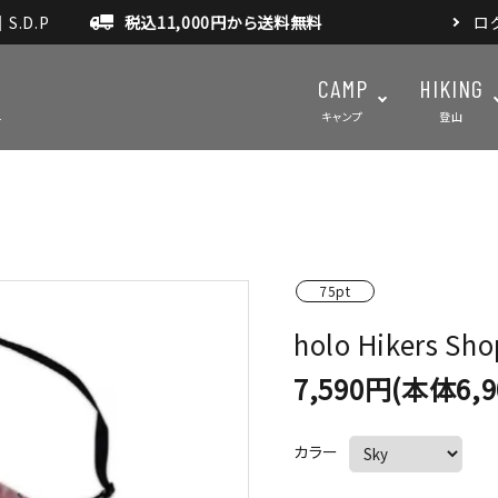
.D.P
税込11,000円から送料無料
ロ
CAMP
HIKING
キャンプ
登山
テント・タープ
テント・タ
マット・グランドシート
アクセサ
75pt
holo Hikers Sh
アウトドアスパイス
7,590円(本体6,
カラー