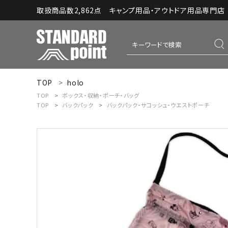
取扱商品数2,862点 キャンプ用品・アウトドア用品専門店｜S
TOP
holo
ACCOUNT MENU
TOP
ボックス・収納・ポーチ・バッグ
ようこそ ゲスト 様
TOP
バックパック
バックパック・サコッシュ・ウエストポーチ
meeting_room
person
ログイン
新規会員登録
コンテンツ
INFORMATION