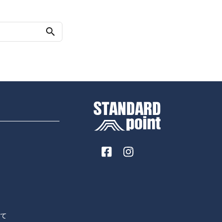
search
いて