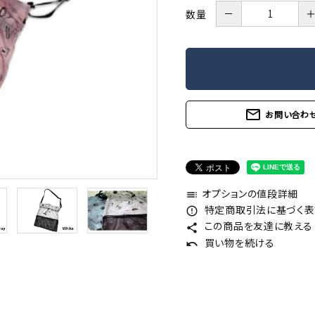
－
数量
mail_outline
お問い合わ
オプションの値段詳細
toc
特定商取引法に基づく表記
error_outline
この商品を友達に教える
share
買い物を続ける
undo