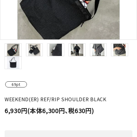
69pt
WEEKEND(ER) REF/RIP SHOULDER BLACK
6,930円(本体6,300円、税630円)