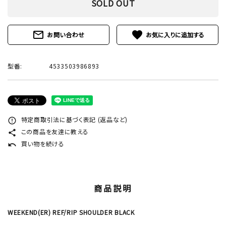
SOLD OUT
mail_outline
favorite
お問い合わせ
型番:
4533503986893
特定商取引法に基づく表記 (返品など)
error_outline
この商品を友達に教える
share
買い物を続ける
undo
商品説明
WEEKEND(ER) REF/RIP SHOULDER BLACK