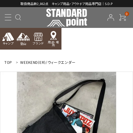
取扱商品数2,862点 キャンプ用品・アウトドア用品専門店｜S.D.P
0
用途・場
キャンプ
ブランド
登山
所
ACCOUNT MENU
ようこそ ゲスト 様
TOP
WEEKEND(ER)/ウィークエンダー
meeting_room
person
ログイン
新規会員登録
コンテンツ
INFORMATION