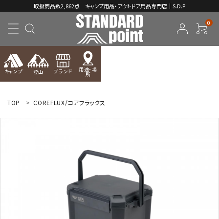
取扱商品数2,862点 キャンプ用品・アウトドア用品専門店｜S.D.P
0
用途・場
キャンプ
ブランド
登山
所
ACCOUNT MENU
ようこそ ゲスト 様
TOP
COREFLUX/コアフラックス
meeting_room
person
ログイン
新規会員登録
コンテンツ
INFORMATION