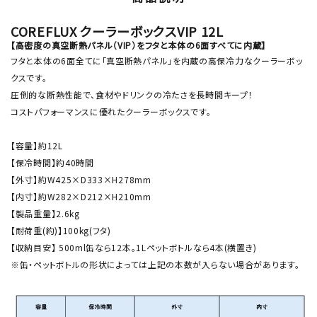
COREFLUX クーラーボックスVIP 12L
【高密度の真空断熱パネル（VIP）をフタと本体の6面すべてに内蔵】
フタと本体の6面全てに「真空断熱パネル」を内蔵の高保冷力なクーラーボッ
クスです。
圧倒的な断熱性能で、食材やドリンクの冷たさを長時間キープ！
コストパフォーマンスに優れたクーラーボックスです。
【容量】約12L
【保冷時間】約40時間
【外寸】約W425×D333×H278mm
【内寸】約W282×D212×H210mm
【製品重量】2.6kg
【耐荷重(約)】100kg(フタ)
【収納目安】 500ml缶なら12本。1Lペットボトルなら4本(横置き)
※缶・ペットボトルの形状によっては上記の本数が入らない場合があります。