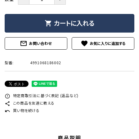
カートに入れる
shopping_cart
mail_outline
favorite
お問い合わせ
型番:
4991068186002
特定商取引法に基づく表記 (返品など)
error_outline
この商品を友達に教える
share
買い物を続ける
undo
商品説明