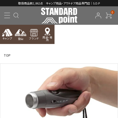
取扱商品数2,862点 キャンプ用品・アウトドア用品専門店｜S.D.P
0
用途・場
キャンプ
ブランド
登山
所
ACCOUNT MENU
ようこそ ゲスト 様
TOP
meeting_room
person
ログイン
新規会員登録
コンテンツ
INFORMATION