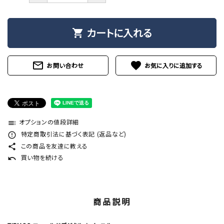
カートに入れる
shopping_cart
mail_outline
favorite
お問い合わせ
オプションの値段詳細
toc
特定商取引法に基づく表記 (返品など)
error_outline
この商品を友達に教える
share
買い物を続ける
undo
商品説明