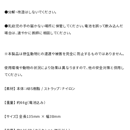
●分解・改造はしないでください。
●乳幼児の手の届かない場所に保管してください。電池を誤って飲み込んだ
場合は、速やかに医師に相談してください。
※本製品は野生動物との遭遇や被害を完全に防止するものではありません。
使用環境や動物の状況により効果は異なりますので、他の安全対策と併用し
てください。
【素材】 本体：ABS樹脂 / ストラップ：ナイロン
【重量】 約66g（電池込み）
【サイズ】 全長135mm × 幅38mm