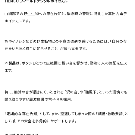
TIEMCO フィールドデジタルホイッスル
山間部での野生生物への存在告知と、緊急時の警報に特化した高出力電子
ホイッスルです。
熊やイノシシなどの野生動物との不意の遭遇を避けるためには、「自分の存
在をいち早く相手に知らせること」が最も重要です。
本製品は、ボタンひとつで広範囲に鋭い音を響かせ、動物に人の気配を伝え
ます。
特に、熊鈴の音が届きにくいとされる「沢の音」や「強風下」といった環境でも
聞き取りやすい周波数帯の電子音を採用。
「定期的な存在告知」として、また、遭遇してしまった際の「威嚇・救助要請」と
して、山での安全を多角的にサポートします。