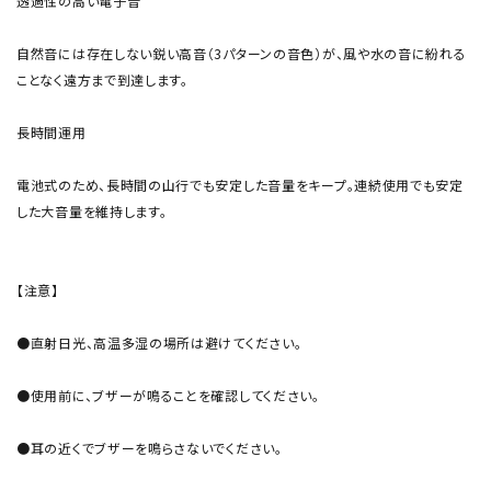
透過性の高い電子音
自然音には存在しない鋭い高音（3パターンの音色）が、風や水の音に紛れる
ことなく遠方まで到達します。
長時間運用
電池式のため、長時間の山行でも安定した音量をキープ。連続使用でも安定
した大音量を維持します。
【注意】
●直射日光、高温多湿の場所は避けてください。
●使用前に、ブザーが鳴ることを確認してください。
●耳の近くでブザーを鳴らさないでください。