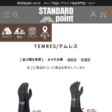
取扱商品数2,862点 キャンプ用品・アウトドア用品専門店｜S.D.P
0
TOP
TEMRES/テムレス
用途・場
キャンプ
ブランド
登山
所
TEMRES/テムレス
ACCOUNT MENU
ようこそ ゲスト 様
[ 並び順を変更 ]
-
おすすめ順
-
価格順
-
新着順
meeting_room
person
ログイン
新規会員登録
全 [2] 商品中 [1-2] 商品を表示しています
コンテンツ
INFORMATION