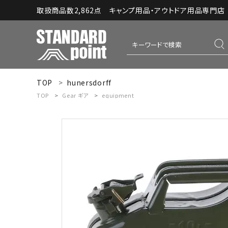
取扱商品数2,862点 キャンプ用品・アウトドア用品専門店｜S
TOP
hunersdorff
ACCOUNT MENU
TOP
Gear
ギア
equipment
ようこそ ゲスト 様
meeting_room
person
ログイン
新規会員登録
コンテンツ
INFORMATION