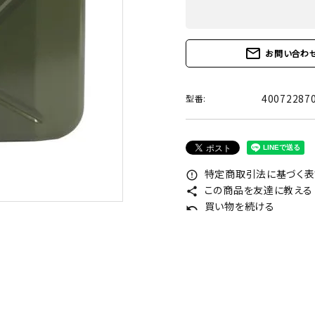
mail_outline
お問い合わ
40072287
型番:
特定商取引法に基づく表記
error_outline
この商品を友達に教える
share
買い物を続ける
undo