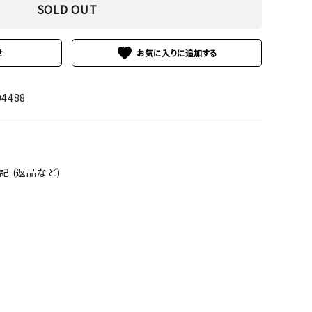
SOLD OUT
favorite
せ
04488
 (返品など)