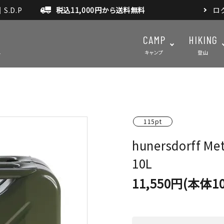
.D.P
税込11,000円から送料無料
ロ
CAMP
HIKING
キャンプ
登山
テント・タープ
テント・タ
115pt
マット・グランドシート
アクセサ
hunersdorff M
アウトドアスパイス
10L
11,550円(本体10