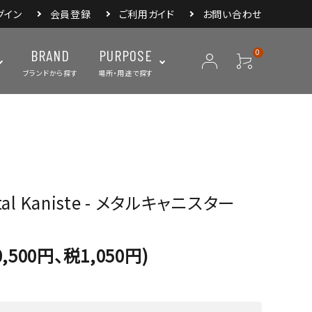
グイン
会員登録
ご利用ガイド
お問い合わせ
BRAND
PURPOSE
0
ブランドから探す
場所・用途で探す
ープ
ランタン・ライト
バックパック
焚き火・グリル
スリーピングアイ
リー
クーラーボックス・
クックウェア
食器・カトラリー・
フィールドギア
ジャグ・ボトル
調理器具
etal Kaniste - メタルキャニスター
,500円、税1,050円)