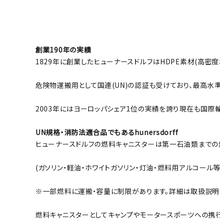
創業190年の実績
1829年に創業したヒューナースドルフはHDPE素材(高密
危険物運搬用として国連(UN)の認証も受けており、最高水
2003年にはヨーロッパシェア1位の実績を誇り現在も国際
UN規格・消防法適合品でもあるhunersdorff
ヒューナースドルフの燃料キャニスターは第一石油類までの
(ガソリン・軽油・ホワイトガソリン・灯油・燃料用アルコール等
※一部燃料に運搬・容量に制限があります。詳細は取扱説明
燃料キャニスターとしてキャンプやモータースポーツへの携行