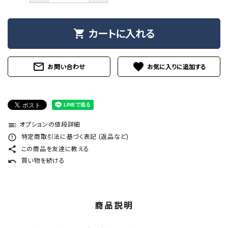
カートに入れる
shopping_cart
mail_outline
favorite
お問い合わせ
オプションの値段詳細
toc
特定商取引法に基づく表記 (返品など)
error_outline
この商品を友達に教える
share
買い物を続ける
undo
商品説明