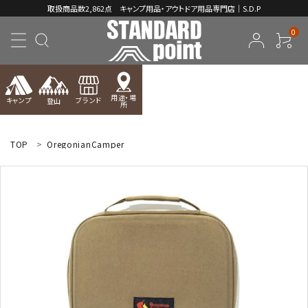
取扱商品数2,862点 キャンプ用品・アウトドア用品専門店｜S.D.P
0
用途・場
キャンプ
ブランド
登山
所
ACCOUNT MENU
ようこそ ゲスト 様
TOP
OregonianCamper
meeting_room
person
ログイン
新規会員登録
コンテンツ
INFORMATION