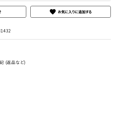
favorite
せ
31432
 (返品など)