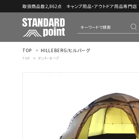
取扱商品数2,862点 キャンプ用品・アウトドア用品専門店｜S
TOP
HILLEBERG/ヒルバーグ
ACCOUNT MENU
TOP
テント・タープ
ようこそ ゲスト 様
meeting_room
person
ログイン
新規会員登録
コンテンツ
INFORMATION