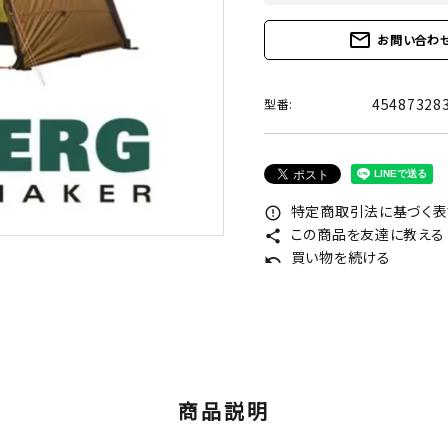
mail_outline
お問い合わ
45487328
型番:
特定商取引法に基づく表記
error_outline
この商品を友達に教える
share
買い物を続ける
undo
商品説明