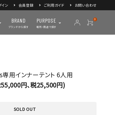
グイン
会員登録
ご利用ガイド
お問い合わせ
BRAND
PURPOSE
0
ブランドから探す
場所・用途で探す
ープ
ランタン・ライト
バックパック
焚き火・グリル
スリーピングアイ
リー
クーラーボックス・
クックウェア
食器・カトラリー・
フィールドギア
ジャグ・ボトル
調理器具
tlas専用インナーテント 6人用
55,000円、税25,500円)
SOLD OUT