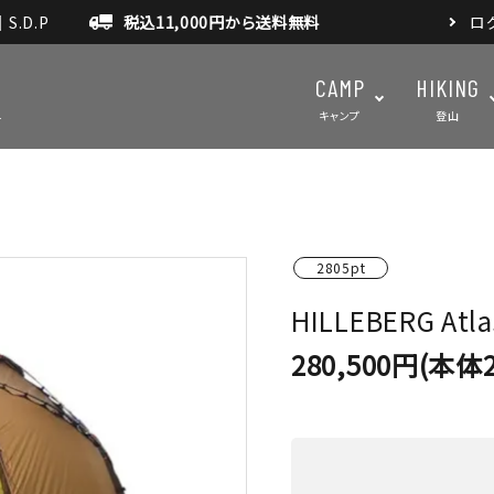
.D.P
税込11,000円から送料無料
ロ
CAMP
HIKING
キャンプ
登山
テント・タープ
テント・タ
2805pt
マット・グランドシート
アクセサ
HILLEBERG A
アウトドアスパイス
280,500円(本体2