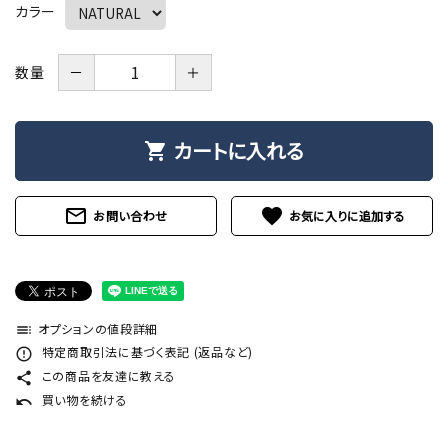
カラー
－
＋
数量
カートに入れる
shopping_cart
mail_outline
favorite
お問い合わせ
オプションの値段詳細
toc
特定商取引法に基づく表記 (返品など)
error_outline
この商品を友達に教える
share
買い物を続ける
undo