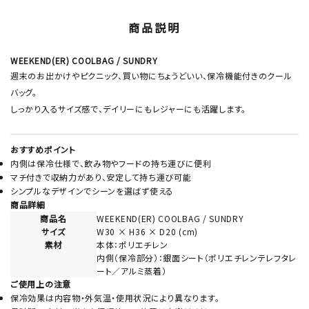
商品説明
WEEKEND(ER) COOLBAG / SUNDRY
週末のお出かけやピクニック、買い物にちょうどいい、保冷機能付きのクール
バッグ。
しっかり入るサイズ感で、デイリーにもレジャーにも活躍します。
おすすめポイント
内側は保冷仕様で、飲み物やフードの持ち運びに便利
マチ付きで収納力があり、安定して持ち運び可能
シンプルなデザインでシーンを選ばず使える
商品詳細
商品名
WEEKEND(ER) COOLBAG / SUNDRY
サイズ
W30 × H36 × D20 (cm)
素材
本体：ポリエチレン
内側（保冷部分）：銀面シート（ポリエチレンテレフタレ
ート／アルミ蒸着）
ご使用上の注意
保冷効果は内容物・外気温・使用状況により異なります。