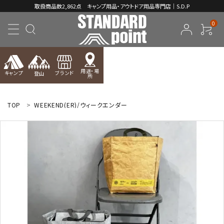
取扱商品数2,862点 キャンプ用品・アウトドア用品専門店｜S.D.P
0
用途・場
キャンプ
ブランド
登山
所
ACCOUNT MENU
ようこそ ゲスト 様
TOP
WEEKEND(ER)/ウィークエンダー
meeting_room
person
ログイン
新規会員登録
コンテンツ
INFORMATION