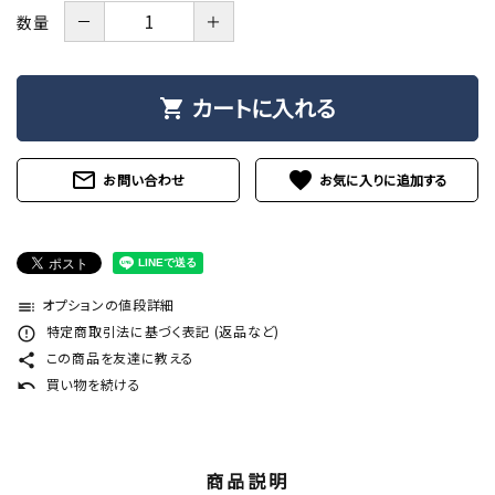
－
＋
数量
カートに入れる
shopping_cart
mail_outline
favorite
お問い合わせ
オプションの値段詳細
toc
特定商取引法に基づく表記 (返品など)
error_outline
この商品を友達に教える
share
買い物を続ける
undo
商品説明