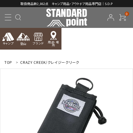
取扱商品数2,862点 キャンプ用品・アウトドア用品専門店｜S.D.P
0
用途・場
キャンプ
ブランド
登山
所
ACCOUNT MENU
ようこそ ゲスト 様
TOP
CRAZY CREEK/クレイジークリーク
meeting_room
person
ログイン
新規会員登録
コンテンツ
INFORMATION