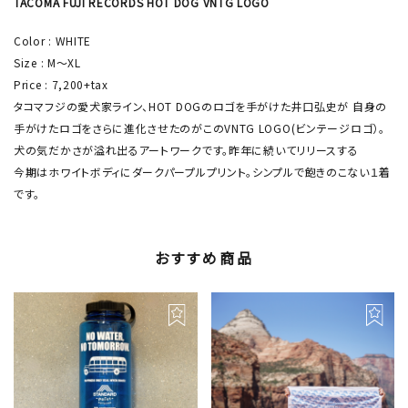
TACOMA FUJI RECORDS HOT DOG VNTG LOGO
Color : WHITE
Size : M〜XL
Price : 7,200+tax
タコマフジの愛犬家ライン、HOT DOGのロゴを手がけた井口弘史が 自身の
手がけたロゴをさらに進化させたのがこのVNTG LOGO(ビンテージロゴ）。
犬の気だかさが溢れ出るアートワークです。昨年に続いてリリースする
今期はホワイトボディにダークパープルプリント。シンプルで飽きのこない１着
です。
おすすめ商品