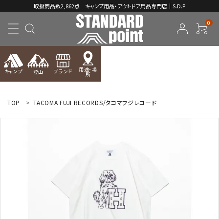
取扱商品数2,862点 キャンプ用品・アウトドア用品専門店｜S.D.P
0
用途・場
キャンプ
ブランド
登山
所
ACCOUNT MENU
ようこそ ゲスト 様
TOP
TACOMA FUJI RECORDS/タコマフジレコード
meeting_room
person
ログイン
新規会員登録
コンテンツ
INFORMATION