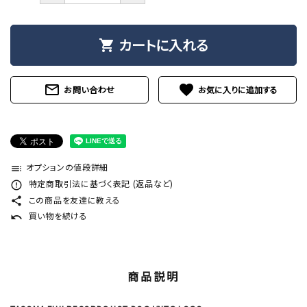
カートに入れる
shopping_cart
mail_outline
favorite
お問い合わせ
オプションの値段詳細
toc
特定商取引法に基づく表記 (返品など)
error_outline
この商品を友達に教える
share
買い物を続ける
undo
商品説明