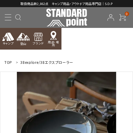
取扱商品数2,862点 キャンプ用品・アウトドア用品専門店｜S.D.P
0
用途・場
キャンプ
ブランド
登山
所
ACCOUNT MENU
ようこそ ゲスト 様
TOP
38explore/38エクスプローラー
meeting_room
person
ログイン
新規会員登録
コンテンツ
INFORMATION