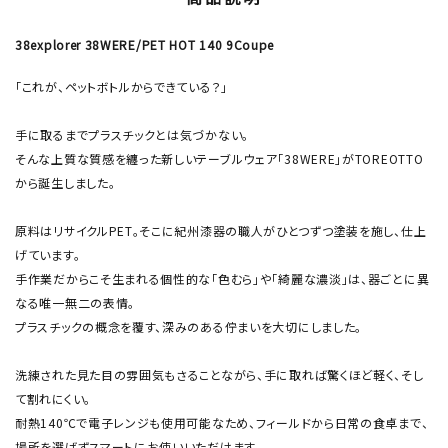
38explorer 38WERE/PET HOT 140 9Coupe
「これが、ペットボトルからできている？」
手に取るまでプラスチックとは気づかない。
そんな上質な質感を纏った新しいテーブルウェア「38WERE」がTOREOTTO
から誕生しました。
原料はリサイクルPET。そこに紀州漆器の職人がひとつずつ塗装を施し、仕上
げています。
手作業だからこそ生まれる個性的な「色むら」や「綺麗な濃淡」は、器ごとに異
なる唯一無二の表情。
プラスチックの概念を覆す、深みのある佇まいを大切にしました。
洗練された見た目の雰囲気もさることながら、手に取れば驚くほど軽く、そし
て割れにくい。
耐熱140℃で電子レンジも使用可能なため、フィールドから日常の食卓まで、
場所を選ばずスマートにお使いいただけます。