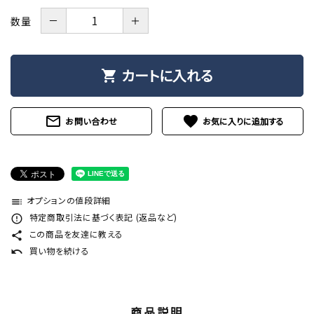
－
＋
数量
カートに入れる
shopping_cart
mail_outline
favorite
お問い合わせ
オプションの値段詳細
toc
特定商取引法に基づく表記 (返品など)
error_outline
この商品を友達に教える
share
買い物を続ける
undo
商品説明