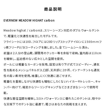
商品説明
EVERNEW MEADOW HIGHAT carbon
Meadow highat / carbonは、スリーシーズン対応のダブルウォールテント
で、軽量化と快適性を両立したモデルです。
フライシートには10D、フロアには20Dリップストップナイロンに1500ｍｍフ
ッ素フリーPU/SIコーティングを施しました。全てシームシール済み。
前室は２人分の登山靴、調理用のクッカー等を余裕で収納。室内高は110cm
を確保し、圧迫感のない広々とした空間を提供。
ポールには軽量なカーボンを採用。設営は吊り下げ式でスピーディー、通気
性を高めるメッシュパネルが入口部、天井部に2か所、インナーテントも通気
性の高い素材を使用。結露しにくく快適に過ごせます。
軽量化を重視しながら快適性も犠牲にしたくないハイカーやトレッカー、キャ
ンパー向けで、縦走からツーリングキャンプなどさまざまなシーンで使用可
能。
快適な居住空間を確保しコストパフォーマンスに優れたこのテントは、穏やか
な天候下でのテント泊に最適で、軽さはあなたの挑戦を支えます。