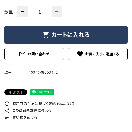
－
＋
数量
カートに入れる
shopping_cart
mail_outline
favorite
お問い合わせ
型番:
4934048653972
特定商取引法に基づく表記 (返品など)
error_outline
この商品を友達に教える
share
買い物を続ける
undo