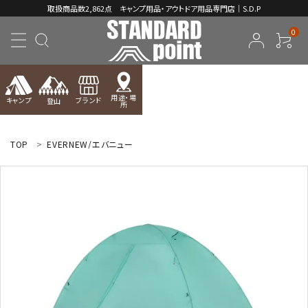
取扱商品数2,862点 キャンプ用品・アウトドア用品専門店｜S.D.P
0
用途・場
キャンプ
ブランド
登山
所
ACCOUNT MENU
ようこそ ゲスト 様
TOP
EVERNEW/エバニュー
meeting_room
person
ログイン
新規会員登録
コンテンツ
INFORMATION