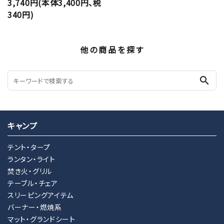
3,740円(本体3,400円、税
340円)
他の商品を探す
search
キャンプ
テント・タープ
ランタン・ライト
焚き火・グリル
テーブル・チェア
スリーピングアイテム
バーナー・燃焼系
マット・グランドシート