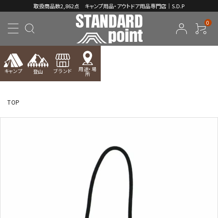
取扱商品数2,862点 キャンプ用品・アウトドア用品専門店｜S.D.P
0
用途・場
キャンプ
ブランド
登山
所
ACCOUNT MENU
ようこそ ゲスト 様
TOP
meeting_room
person
ログイン
新規会員登録
コンテンツ
INFORMATION