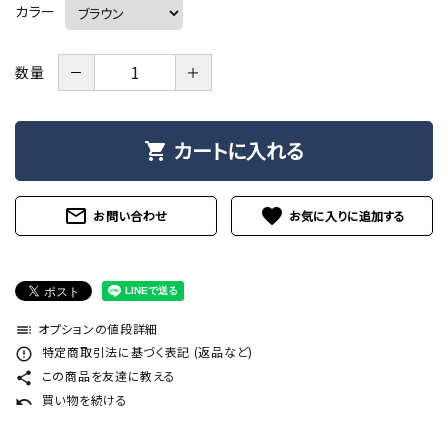
カラー
－
＋
数量
カートに入れる
shopping_cart
mail_outline
favorite
お問い合わせ
オプションの値段詳細
toc
特定商取引法に基づく表記 (返品など)
error_outline
この商品を友達に教える
share
買い物を続ける
undo