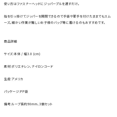
使い方はファスナーヘッドにジッパープルを通すだけ。
指を引っ掛けてジッパーを開閉できるので手袋や軍手を付けたままでもスム
ーズ。細かい作業が難しいお子様のバッグ等に着けるのもおすすめです。
商品詳細
サイズ:本体 / 幅3.0 (cm)
素材:ポリエチレン、ナイロンコード
生産:アメリカ
パッケージ:PP袋
備考:ループ長約90mm、3個セット