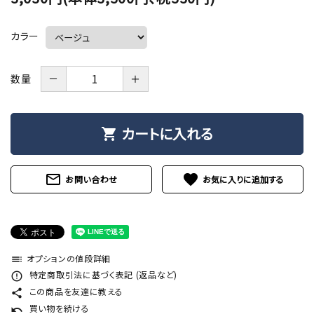
カラー
－
＋
数量
カートに入れる
shopping_cart
mail_outline
favorite
お問い合わせ
オプションの値段詳細
toc
特定商取引法に基づく表記 (返品など)
error_outline
この商品を友達に教える
share
買い物を続ける
undo