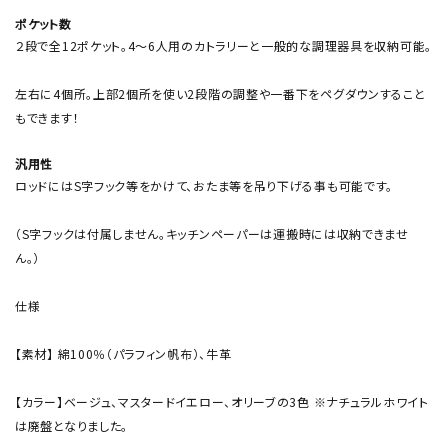
ポケット数
２段で全12ポケット。4～6人用のカトラリーと一般的な調理器具を収納可能。
左右に4個所。上部2個所を使い2段階の調整や一番下をペグダウンすること
もできます！
汎用性
ロッドにはS字フック等をかけて、おたま等を吊り下げる事も可能です。
（S字フックは付属しません。キッチンペーパーは運搬時には収納できませ
ん。）
仕様
【素材】 綿100％（パラフィン帆布）、牛革
【カラー】ベージュ、マスタードイエロー、オリーブの3色 ※ナチュラルホワイト
は廃盤となりました。