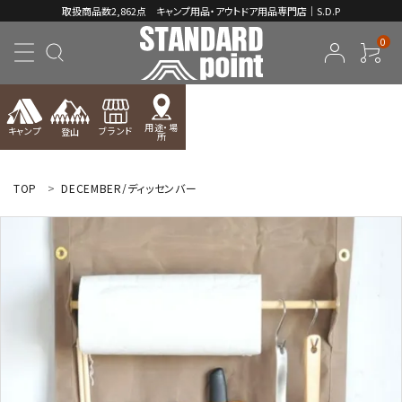
取扱商品数2,862点 キャンプ用品・アウトドア用品専門店｜S.D.P
0
用途・場
キャンプ
ブランド
登山
所
ACCOUNT MENU
ようこそ ゲスト 様
TOP
DECEMBER/ディッセンバー
meeting_room
person
ログイン
新規会員登録
コンテンツ
INFORMATION