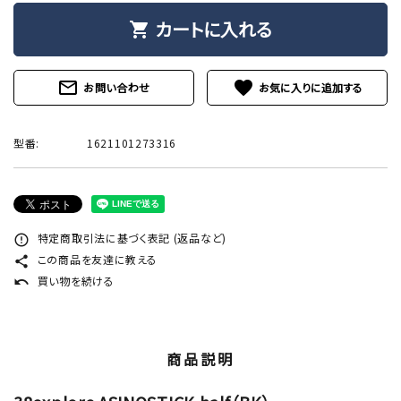
カートに入れる
shopping_cart
mail_outline
favorite
お問い合わせ
型番:
1621101273316
特定商取引法に基づく表記 (返品など)
error_outline
この商品を友達に教える
share
買い物を続ける
undo
商品説明