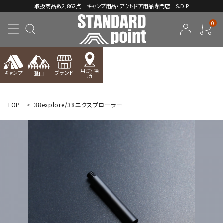
取扱商品数2,862点 キャンプ用品・アウトドア用品専門店｜S.D.P
0
用途・場
キャンプ
ブランド
登山
所
ACCOUNT MENU
ようこそ ゲスト 様
TOP
38explore/38エクスプローラー
meeting_room
person
ログイン
新規会員登録
コンテンツ
INFORMATION